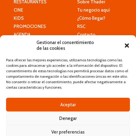
RESTAURANTES
Sobre Thader
CINE
Tu negocio aquí
KIDS
¿Cómo llegar?
PROMOCIONES
RSC
AGENDA
Contacto
Gestionar el consentimiento
de las cookies
HORARIO
Para ofrecer las mejores experiencias, utilizamos tecnologías como las
SERVICIOS
cookies para almacenar y/o acceder a la información del dispositivo. El
MAPA
consentimiento de estas tecnologías nos permitirá procesar datos como el
Gestionado por:
comportamiento de navegación o las identificaciones únicas en este sitio.
CÓMO LLEGAR
No consentir o retirar el consentimiento, puede afectar negativamente a
CONTACTO
ciertas características y funciones.
Aceptar
Denegar
© 2023 - Centro Comercial Thader| Todos los derechos
reservados |
Aviso legal
·
Política de privacidad
·
Política de
Ver preferencias
cookies