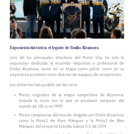
Exposición histórica: el legado de Emilio Alzamora
Uno de los principales atractivos del Motor Day ha sido la
exposición dedicada al recorrido deportivo y profesional de
Emilio Alzamora, tanto en su etapa como piloto como en su
trayectoria posterior como director de equipos de competición.
Los visitantes han podido ver de cerca:
Motos originales de la etapa competitiva de Alzamora,
incluida la moto con la que se proclamó campeón del
mundo de 125 cc en 1999.
Motos campeonas del mundo dirigidas por Emilio Alzamora,
como la Moto2 de Marc Márquez y la Moto3 de Álex
Márquez del proyecto Estrella Galicia 0,0 de 2014.