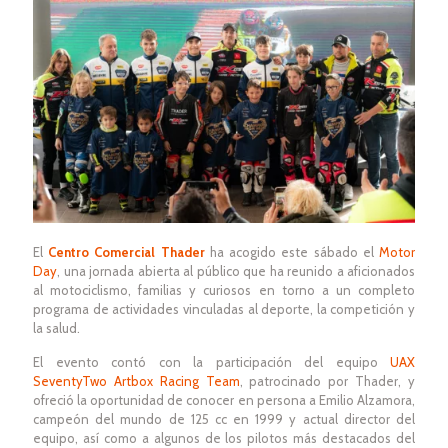
El
Centro Comercial Thader
ha acogido este sábado el
Motor
Day
, una jornada abierta al público que ha reunido a aficionados
al motociclismo, familias y curiosos en torno a un completo
programa de actividades vinculadas al deporte, la competición y
la salud.
El evento contó con la participación del equipo
UAX
SeventyTwo Artbox Racing Team
, patrocinado por Thader, y
ofreció la oportunidad de conocer en persona a Emilio Alzamora,
campeón del mundo de 125 cc en 1999 y actual director del
equipo, así como a algunos de los pilotos más destacados del