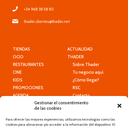
+34 968 38 58 80
thader.clientes@thader.net
TIENDAS
ACTUALIDAD
OCIO
THADER
RESTAURANTES
Sobre Thader
CINE
Tu negocio aquí
KIDS
¿Cómo llegar?
PROMOCIONES
RSC
AGENDA
Contacto
Gestionar el consentimiento
de las cookies
HORARIO
Para ofrecer las mejores experiencias, utilizamos tecnologías como las
SERVICIOS
cookies para almacenar y/o acceder a la información del dispositivo. El