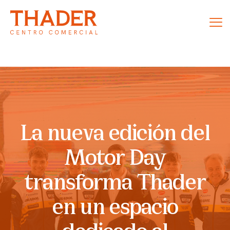
La nueva edición del
Motor Day
transforma Thader
en un espacio
dedicado al