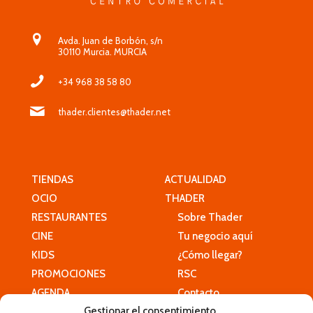
Avda. Juan de Borbón, s/n
30110 Murcia. MURCIA
+34 968 38 58 80
thader.clientes@thader.net
TIENDAS
ACTUALIDAD
OCIO
THADER
RESTAURANTES
Sobre Thader
CINE
Tu negocio aquí
KIDS
¿Cómo llegar?
PROMOCIONES
RSC
AGENDA
Contacto
Gestionar el consentimiento